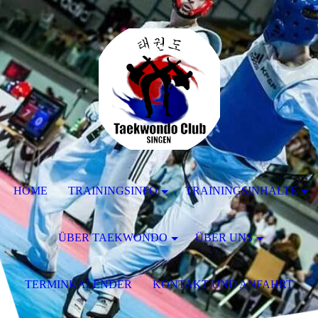
HOME
TRAININGSINFO
TRAININGSINHALTE
ÜBER TAEKWONDO
ÜBER UNS
TERMINKALENDER
KONTAKT UND ANFAHRT